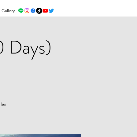
Gallery
0 Days)
isi -
i