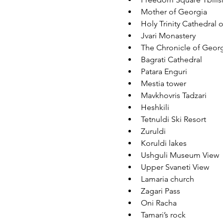
Mother of Georgia
Holy Trinity Cathedral of
Jvari Monastery
The Chronicle of Geor
Bagrati Cathedral
Patara Enguri
Mestia tower
Mavkhovris Tadzari
Heshkili 
Tetnuldi Ski Resort
Zuruldi
Koruldi lakes
Ushguli Museum View
Upper Svaneti View
Lamaria church
Zagari Pass
Oni Racha
Tamari’s rock