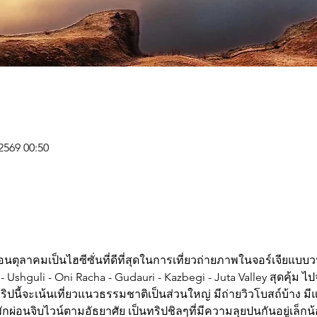
 2569 00:50
ือนตุลาคมเป็นไฮซีซั่นที่ดีที่สุดในการเที่ยวถ่ายภาพในจอร์เจียแบบ
a - Ushguli - Oni Racha - Gudauri - Kazbegi - Juta Valley สุดคุ้ม ไ
ปนี้จะเน้นเที่ยวแนวธรรมชาติเป็นส่วนใหญ่ มีถ่ายวิวโบสถ์บ้าง มีแวะ
พักผ่อนจิบไวน์ตามอัธยาศัย เป็นทริปชิลๆที่มีความลุยปนกันอยู่เล็