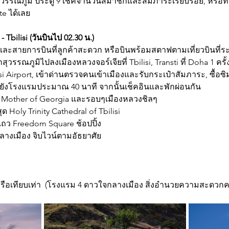
ุวรรณภูมิ ประตู 9 เช็คจำนวนสมาชิกและสัมภาระเรียบร้อย, หรือท
e ได้เลย
 Tbilisi (วันบินไป 02.30 น.)
และสายการบินที่ลูกค้าสะดวก หรือบินพร้อมสตาฟตามเที่ยวบินที่ระ
กสุวรรณภูมิไปลงเมืองหลวงจอร์เจียที่ Tbilisi, Transti ที่ Doha 1 ครั้
lsi Airport, เข้าด่านตรวจคนเข้าเมืองและรับกระเป๋าสัมภาระ, ซื้อซิ
ังโรงแรมประมาณ 40 นาที จากนั้นเช็คอินและพักผ่อนกัน
่ยว Mother of Georgia และรอบๆเมืองหลวงชิลๆ
ุด Holy Trinity Cathedral of Tbilisi
แถว Freedom Square ช้อปปิ้ง
างเมือง จิบไวน์ตามอัธยาศัย
l หรือเทียบเท่า  (โรงแรม 4 ดาวใจกลางเมือง สิ่งอำนวยความสะดวกคร