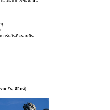
่านใดอยากเช็คอินก่อน 
บุ
ง
มการ์ดกันที่สนามบิน 
บครัน, มีลิฟท์)