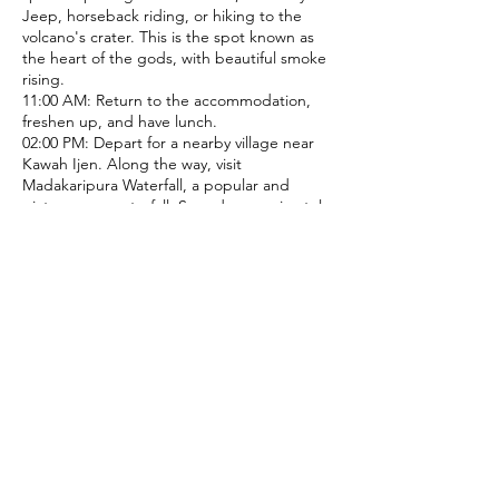
Jeep, horseback riding, or hiking to the
volcano's crater. This is the spot known as
the heart of the gods, with beautiful smoke
rising.
11:00 AM: Return to the accommodation,
freshen up, and have lunch.
02:00 PM: Depart for a nearby village near
Kawah Ijen. Along the way, visit
Madakaripura Waterfall, a popular and
picturesque waterfall. Spend approximately
2 hours exploring and taking photos.
Meals: -/-/-
Stay @Surabaya Hotel
Day 6: July 31, 2024 | Surabaya - Bangkok
06:00 AM: Have breakfast and head to
Surabaya Airport for the return journey to
Thailand. During the layover in Singapore,
feel free to explore and shop at your leisure
while waiting for the connecting flight.
05:30 PM: Arrive at Suvarnabhumi Airport,
Thailand, smoothly. Bid farewell and