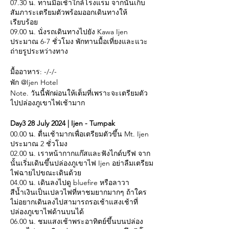
07.30 น. ทานมื้อเช้าใกล้โรงแรม จากนั้นเก็บ
สัมภาระเตรียมตัวพร้อมออกเดินทางให้
เรียบร้อย
09.00 น. นั่งรถเดินทางไปยัง Kawa Ijen
ประมาณ 6-7 ชั่วโมง พักทานมื้อเที่ยงและแวะ
ถ่ายรูประหว่างทาง
มื้ออาหาร: -/-/-
พัก @Ijen Hotel
Note. วันนี้พักผ่อนให้เต็มที่เพราะจะเตรียมตัว
ไปปล่องภูเขาไฟเช้ามาก
Day3 28 July 2024 | Ijen - Tumpak
00.00 น. ตื่นเช้ามากเพื่อเตรียมตัวขึ้น Mt. Ijen
ประมาณ 2 ชั่วโมง
02.00 น. เราหน้ากากแก๊สและฟังไกด์บรีฟ จาก
นั้นเริ่มเดินขึ้นปล่องภูเขาไฟ Ijen อย่าลืมเตรียม
ไฟฉายไปขณะเดินด้วย
04.00 น. เดินลงไปดู bluefire หรือลาวา
สีน้ำเงินเป็นเปลวไฟที่หาชมยากมากๆ ถ้าใคร
ไม่อยากเดินลงไปสามารถรอเช้าแสงเช้าที่
ปล่องภูเขาไฟด้านบนได้
06.00 น. ชมแสงเช้าพระอาทิตย์ขึ้นบนปล่อง