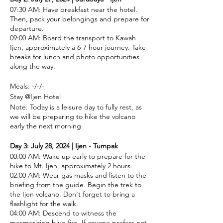
07:30 AM: Have breakfast near the hotel.
Then, pack your belongings and prepare for
departure.
09:00 AM: Board the transport to Kawah
Ijen, approximately a 6-7 hour journey. Take
breaks for lunch and photo opportunities
along the way.
Meals: -/-/-
Stay @Ijen Hotel
Note: Today is a leisure day to fully rest, as
we will be preparing to hike the volcano
early the next morning
Day 3: July 28, 2024 | Ijen - Tumpak
00:00 AM: Wake up early to prepare for the
hike to Mt. Ijen, approximately 2 hours.
02:00 AM: Wear gas masks and listen to the
briefing from the guide. Begin the trek to
the Ijen volcano. Don't forget to bring a
flashlight for the walk.
04:00 AM: Descend to witness the
mesmerizing blue fire. If anyone prefers not