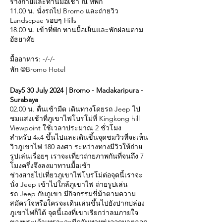
ร่างกายและทานมื้อเช้า ณ ที่พัก
11.00 น. นั่งรถไป Bromo และถ่ายวิว
Landscpae รอบๆ Hills
18.00 น. เข้าที่พัก ทานมื้อเย็นและพักผ่อนตาม
อัธยาศัย
มื้ออาหาร: -/-/-
พัก @Bromo Hotel
Day5 30 July 2024 | Bromo - Madakaripura -
Surabaya
02.00 น. ตื่นเช้ามืด เดินทางโดยรถ Jeep ไป
ชมแสงเช้าที่ภูเขาไฟโบรโม่ที่ Kingkong hill
Viewpoint ใช้เวลาประมาณ 2 ชั่วโมง
สำหรับ 4x4 ขึ้นไปและเดินขึ้นจุดชมวิวที่จะเห็น
วิวภูเขาไฟ 180 องศา ระหว่างทางมีวิวให้ถ่าย
รูปเล่นเรื่อยๆ เราจะเที่ยวถ่ายภาพกันที่จนถึง 7
โมงครึ่งจึงลงมาทานมื้อเช้า
ช่วงสายไปเที่ยวภูเขาไฟโบรโม่ต่อจุดนี้เราจะ
นั่ง Jeep เข้าไปใกล้ภูเขาไฟ ถ่ายรูปเล่น
รถ Jeep กับภูเขา มีกิจกรรมขี่ม้าตามความ
สมัครใจหรือใครจะเดินเล่นขึ้นไปยังปากปล่อง
ภูเขาไฟก็ได้ จุดนี้เองที่เขาเรียกว่าลมภายใจ