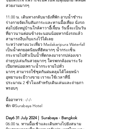
ของพระเจ้าเพราะจะมีควันพวยพุ่งออกมาตลอด
สวยงามมากๆ
11.00 น. เดินทางกลับมายังที่พัก อาบน้ำชำระ
ร่างกายจัดเก็บสัมภาระและทานมื้อเที่ยง นั่งรถ
ต่อไปยังหมู่บ้านใกล้คาวาอี้เจี้ยน วันนี้จะเป็นวัน
ที่ยาวนานค่อนข้างจะนอนน้อยหากนั่งรถแล้ว
สามารถงีบเก็บแรงไว้ได้เลย
ระหว่างทางแวะเที่ยว Madakaripura Waterfall
เป็นน้ำตกยอดนิยมที่ฮิตมากๆ น้ำกระเซ็น
กระจายไปทั่วเป็นน้ำที่ตกลงมาจากปล่องเขา
ถ่ายรูปเล่นกันสวยมากๆ ใครพกกล้องมาระวัง
เปียกหน่อยเพราะน้ำกระจายไปทั่ว
มากๆ สามารถใช้ชุดกันฝนคลุมได้โดยหน้า
อุทยานจะมีวางขาย เราจะใช้เวลาที่นี่
ประมาณ 2 ชั่วโมงสำหรับเดินเล่นและถ่ายภา
พรอบๆ
มื้ออาหาร: -/-/-
พัก @Surabaya Hotel
Day6 31 July 2024 | Surabaya - Bangkok
06.00 น. ทานมื้อเช้าและเดินทางไปยังสนาม