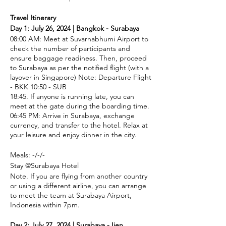
Travel Itinerary
Day 1: July 26, 2024 | Bangkok - Surabaya
08:00 AM: Meet at Suvarnabhumi Airport to
check the number of participants and
ensure baggage readiness. Then, proceed
to Surabaya as per the notified flight (with a
layover in Singapore) Note: Departure Flight
- BKK 10:50 - SUB
18:45. If anyone is running late, you can
meet at the gate during the boarding time.
06:45 PM: Arrive in Surabaya, exchange
currency, and transfer to the hotel. Relax at
your leisure and enjoy dinner in the city.
Meals: -/-/-
Stay @Surabaya Hotel
Note. If you are flying from another country
or using a different airline, you can arrange
to meet the team at Surabaya Airport,
Indonesia within 7pm.
Day 2: July 27, 2024 | Surabaya - Ijen