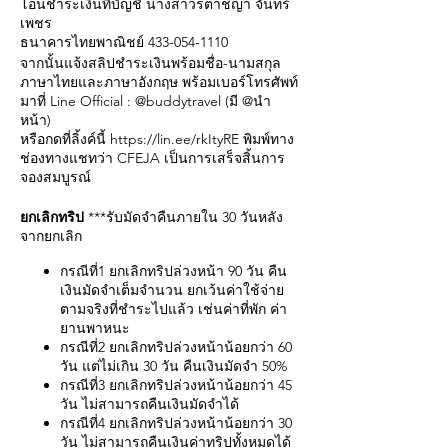
โอนชำระเงินที่บัญชี นางสาวรตาชญา จันทร์
เพชร
ธนาคารไทยพาณิชย์ 433-054-1110
จากนั้นแจ้งสลิปชำระเงินพร้อมชื่อ-นามสกุล
ภาษาไทยและภาษาอังกฤษ พร้อมเบอร์โทรศัพท์
มาที่ Line Official : @buddytravel (มี @นำ
หน้า)
หรือกดที่ลิ้งค์นี้
https://lin.ee/rkItyRE
พิมพ์ทาง
ช่องทางแชทว่า CFEJA เป็นการเสร็จสิ้นการ
จองสมบูรณ์
ยกเลิกทริป
***รับมัดจำคืนภายใน 30 วันหลัง
จากยกเลิก
กรณีที่1 ยกเลิกทริปล่วงหน้า 90 วัน คืน
เงินมัดจำเต็มจำนวน ยกเว้นค่าใช้จ่าย
ตามจริงที่ชำระไปแล้ว เช่นค่าที่พัก ค่า
ยานพาหนะ
กรณีที่2 ยกเลิกทริปล่วงหน้าน้อยกว่า 60
วัน แต่ไม่เกิน 30 วัน คืนเงินมัดจำ 50%
กรณีที่3 ยกเลิกทริปล่วงหน้าน้อยกว่า 45
วัน ไม่สามารถคืนเงินมัดจำได้
กรณีที่4 ยกเลิกทริปล่วงหน้าน้อยกว่า 30
วัน ไม่สามารถคืนเงินค่าทริปทั้งหมดได้