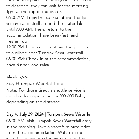
to descend, they can wait for the morning
light at the top of the crater.
06:00 AM: Enjoy the sunrise above the Ijen
volcano and stroll around the crater lake
until 7:00 AM. Then, return to the
accommodation, have breakfast, and
freshen up.
12:00 PM: Lunch and continue the journey
to a village near Tumpak Sewu waterfall.
06:00 PM: Check-in at the accommodation,
have dinner, and relax.
Meals: -/-/-
Stay @Tumpak Waterfall Hotel
Note: For those tired, a shuttle service is
available for approximately 300-600 Baht,
depending on the distance.
Day 4: July 29, 2024 | Tumpak Sewu Waterfall
06:00 AM: Visit Tumpak Sewu Waterfall early
in the morning. Take a short 5-minute drive
from the accommodation. Walk into the
waterfall, enjoy the stunning views of the