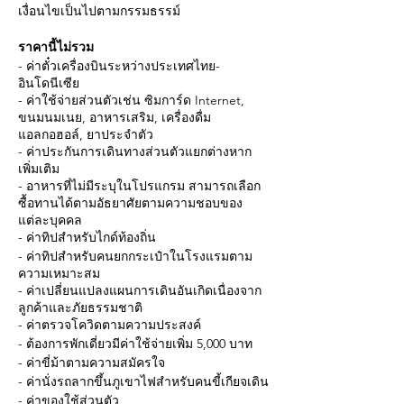
เงื่อนไขเป็นไปตามกรรมธรรม์
ราคานี้ไม่รวม
- ค่าตั๋วเครื่องบินระหว่างประเทศไทย-
อินโดนีเซีย
- ค่าใช้จ่ายส่วนตัวเช่น ซิมการ์ด Internet,
ขนมนมเนย, อาหารเสริม, เครื่องดื่ม
แอลกอฮอล์, ยาประจำตัว
- ค่าประกันการเดินทางส่วนตัวแยกต่างหาก
เพิ่มเติม
- อาหารที่ไม่มีระบุในโปรแกรม สามารถเลือก
ซื้อทานได้ตามอัธยาศัยตามความชอบของ
แต่ละบุคคล
- ค่าทิปสำหรับไกด์ท้องถิ่น
- ค่าทิปสำหรับคนยกกระเป๋าในโรงแรมตาม
ความเหมาะสม
- ค่าเปลี่ยนแปลงแผนการเดินอันเกิดเนื่องจาก
ลูกค้าและภัยธรรมชาติ
- ค่าตรวจโควิดตามความประสงค์
- ต้องการพักเดี่ยวมีค่าใช้จ่ายเพิ่ม 5,000 บาท
- ค่าขี่ม้าตามความสมัครใจ
- ค่านั่งรถลากขึ้นภูเขาไฟสำหรับคนขี้เกียจเดิน
- ค่าของใช้ส่วนตัว