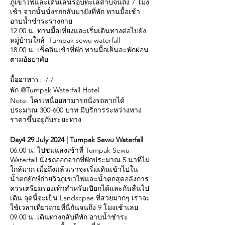
ภูเขาไฟและเดินเล่นรอบทะเลสาบจนถึง 7 โมง
เช้า จากนั้นนั่งรถกลับมายังที่พัก ทานมื้อเช้า
อาบน้ำชำระร่างกาย
12.00 น. ทานมื้อเที่ยงและเริ่มเดินทางต่อไปยัง
หมู่บ้านใกล้ Tumpak sewu waterfall
18.00 น. เช็คอินเข้าที่พัก ทานมื้อเย็นละพักผ่อน
ตามอัธยาศัย
มื้ออาหาร: -/-/-
พัก @Tumpak Waterfall Hotel
Note. ใครเหนื่อยสามารถนั่งรถลากได้
ประมาณ 300-600 บาท มีบริการระหว่างทาง
ราคาขึ้นอยู่กับระยะทาง
Day4 29 July 2024 | Tumpak Sewu Waterfall
06.00 น. ไปชมแสงเช้าที่ Tumpak Sewu
Waterfall นั่งรถออกจากที่พักประมาณ 5 นาทีไม่
ใกล้มาก เมื่อถึงแล้วเราจะเริ่มเดินเข้าไปใน
น้ำตกยักษ์ถ่ายวิวภูเขาไฟและน้ำตกสุดอลังการ
ควรเตรียมรองเท้าสำหรับเปียกได้และกันลื่นไป
เดิน จุดนี้จะเป็น Landscpae ที่สวยมากๆ เราจะ
ใช้เวลาเที่ยวถ่ายที่นี่กันจนถึง 9 โมงเช้าเลย
09.00 น. เดินทางกลับที่พัก อาบน้ำชำระ