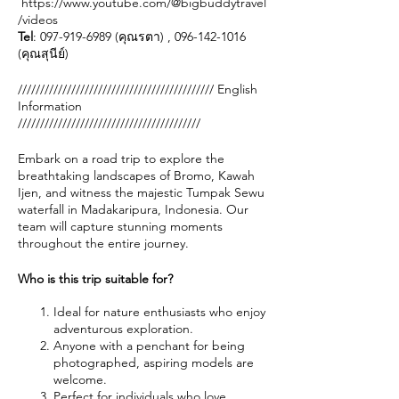
https://www.youtube.com/@bigbuddytravel
/videos
Tel
: 097-919-6989 (คุณรตา) , 096-142-1016
(คุณสุนีย์)
//////////////////////////////////////////// English
Information
/////////////////////////////////////////
Embark on a road trip to explore the
breathtaking landscapes of Bromo, Kawah
Ijen, and witness the majestic Tumpak Sewu
waterfall in Madakaripura, Indonesia. Our
team will capture stunning moments
throughout the entire journey.
Who is this trip suitable for?
Ideal for nature enthusiasts who enjoy
adventurous exploration.
Anyone with a penchant for being
photographed, aspiring models are
welcome.
Perfect for individuals who love