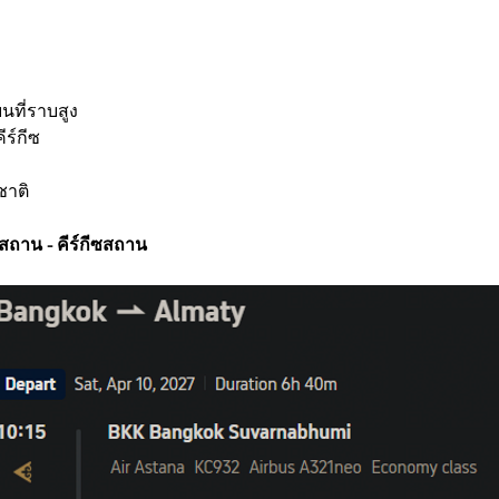
นที่ราบสูง
ีร์กีซ
าติ
สถาน - คีร์กีซสถาน