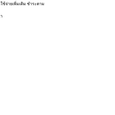
าใช้จ่ายเพิ่มเติม ชำระตาม
้า