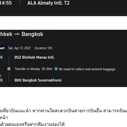
พียงเที่ยวบินแนะนำ หากท่านใดสะดวกบินสายการบินอื่น สามารถบินเที
หน้า 
ินด้วยตนเองหรือฝากทีมงานจองได้ 