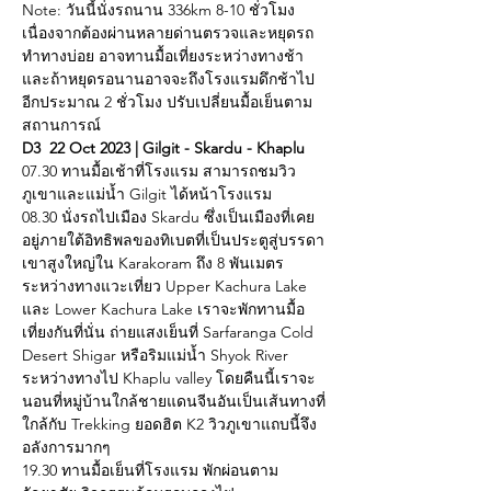
Note: วันนี้นั่งรถนาน 336km 8-10 ชั่วโมง 
เนื่องจากต้องผ่านหลายด่านตรวจและหยุดรถ
ทำทางบ่อย อาจทานมื้อเที่ยงระหว่างทางช้า 
และถ้าหยุดรอนานอาจจะถึงโรงแรมดึกช้าไป
อีกประมาณ 2 ชั่วโมง ปรับเปลี่ยนมื้อเย็นตาม
สถานการณ์
D3  22 Oct 2023 | Gilgit - Skardu - Khaplu
07.30 ทานมื้อเช้าที่โรงแรม สามารถชมวิว
ภูเขาและแม่น้ำ Gilgit ได้หน้าโรงแรม
08.30 นั่งรถไปเมือง Skardu ซึ่งเป็นเมืองที่เคย
อยู่ภายใต้อิทธิพลของทิเบตที่เป็นประตูสู่บรรดา
เขาสูงใหญ่ใน Karakoram ถึง 8 พันเมตร 
ระหว่างทางแวะเที่ยว Upper Kachura Lake 
และ Lower Kachura Lake เราจะพักทานมื้อ
เที่ยงกันที่นั่น ถ่ายแสงเย็นที่ Sarfaranga Cold 
Desert Shigar หรือริมแม่น้ำ Shyok River 
ระหว่างทางไป Khaplu valley โดยคืนนี้เราจะ
นอนที่หมู่บ้านใกล้ชายแดนจีนอันเป็นเส้นทางที่
ใกล้กับ Trekking ยอดฮิต K2 วิวภูเขาแถบนี้จึง
อลังการมากๆ
19.30 ทานมื้อเย็นที่โรงแรม พักผ่อนตาม