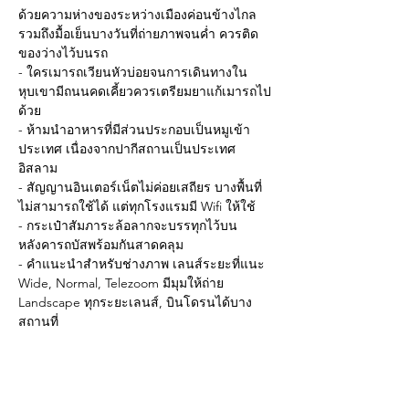
ด้วยความห่างของระหว่างเมืองค่อนข้างไกล 
รวมถึงมื้อเย็นบางวันที่ถ่ายภาพจนค่ำ ควรติด
ของว่างไว้บนรถ
- ใครเมารถเวียนหัวบ่อยจนการเดินทางใน
หุบเขามีถนนคดเคี้ยวควรเตรียมยาแก้เมารถไป
ด้วย
- ห้ามนำอาหารที่มีส่วนประกอบเป็นหมูเข้า
ประเทศ เนื่องจากปากีสถานเป็นประเทศ
อิสลาม
- สัญญานอินเตอร์เน็ตไม่ค่อยเสถียร บางพื้นที่
ไม่สามารถใช้ได้ แต่ทุกโรงแรมมี Wifi ให้ใช้
- กระเป๋าสัมภาระล้อลากจะบรรทุกไว้บน
หลังคารถบัสพร้อมกันสาดคลุม
- คำแนะนำสำหรับช่างภาพ เลนส์ระยะที่แนะ 
Wide, Normal, Telezoom มีมุมให้ถ่าย 
Landscape ทุกระยะเลนส์, บินโดรนได้บาง
สถานที่
- คำแนะนำสำหรับบุคคลทั่วไป เรามีทีมงาน
คอยถ่ายภาพให้ 
- แพลนอาจเปลี่ยนไปตามสถานการณ์ความ
เหมาะสมเนื่องจากถนนบางที่ซ่อมและปิดบ่อย