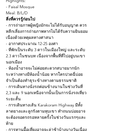
Highlights:
- Faisal Mosque
Meal: B/L/D
สิ่งที่ควรรู้ก่อนไป
- การถ่ายภาพผู้หญิงมักจะไม่ได้รับอนุญาต ควร
หลีกเลี่ยงการถ่ายภาพหากไม่ได้รับความยินยอม
เนื่องด้วยเหตุผลทางศาสนา
- อากาศประมาณ 12-25 องศา
- ที่พักเป็นระดับ 3 ดาวในเมืองใหญ่ และระดับ 
2.3 ดาวในชนบท เนื่องจากพื้นที่ที่ไปอยู่บนเขา
นอกเมือง
- ห้องน้ำอาจจะไม่ค่อยสะดวกสบายมากนัก 
ระหว่างทางมีห้องน้ำน้อย หากใครปวดฉี่บ่อย
จำเป็นต้องทำธุระข้างทางตามธรรมชาติ
- การเดินทางนั่งรถค่อนข้างนานในช่วงวันที่ 
2,3 และ 9 นอกเหนือจากนั้นเป็นการนั่งรถเที่ยว
ระยะสั้น
- การเดินทางเส้น Karakoram Highway มีทั้ง
ลาดยางและลูกรังตามหุบเขา ทำถนนบ่อยอาจ
จะต้องจอดรถรอหลายครั้งในช่วงวันแรกๆและ
ท้าย
- การทานมื้อเที่ยงอาจจะล่าช้าบ้างบางวันเนื่อง