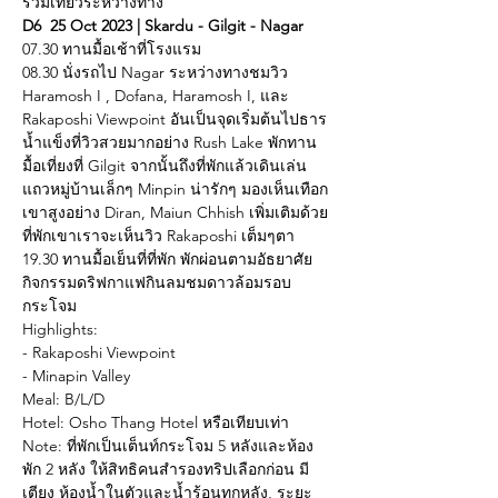
รวมเที่ยวระหว่างทาง
D6  25 Oct 2023 | Skardu - Gilgit - Nagar
07.30 ทานมื้อเช้าที่โรงแรม
08.30 นั่งรถไป Nagar ระหว่างทางชมวิว 
Haramosh I , Dofana, Haramosh I, และ 
Rakaposhi Viewpoint อันเป็นจุดเริ่มต้นไปธาร
น้ำแข็งที่วิวสวยมากอย่าง Rush Lake พักทาน
มื้อเที่ยงที่ Gilgit จากนั้นถึงที่พักแล้วเดินเล่น
แถวหมู่บ้านเล็กๆ Minpin น่ารักๆ มองเห็นเทือก
เขาสูงอย่าง Diran, Maiun Chhish เพิ่มเติมด้วย 
ที่พักเขาเราจะเห็นวิว Rakaposhi เต็มๆตา
19.30 ทานมื้อเย็นที่ที่พัก พักผ่อนตามอัธยาศัย 
กิจกรรมดริฟกาแฟกินลมชมดาวล้อมรอบ
กระโจม
Highlights:
- Rakaposhi Viewpoint
- Minapin Valley
Meal: B/L/D
Hotel: Osho Thang Hotel หรือเทียบเท่า
Note: ที่พักเป็นเต็นท์กระโจม 5 หลังและห้อง
พัก 2 หลัง ให้สิทธิคนสำรองทริปเลือกก่อน มี
เตียง ห้องน้ำในตัวและน้ำร้อนทุกหลัง, ระยะ