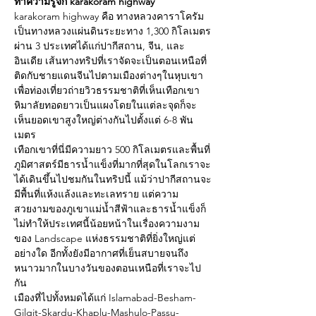
ทำความรู้จัก karakoram highway
karakoram highway คือ ทางหลวงคาราโครัม
เป็นทางหลวงแผ่นดินระยะทาง 1,300 กิโลเมตร
ผ่าน 3 ประเทศได้แก่ปากีสถาน, จีน, และ
อินเดีย เส้นทางทริปที่เราจัดจะเป็นตอนเหนือที่
ติดกับชายแดนจีนไปตามเมืองต่างๆในหุบเขา
เพื่อท่องเที่ยวถ่ายวิวธรรมชาติที่เห็นเทือกเขา
หิมาลัยทอดยาวเป็นแผงโดยในแต่ละจุดก็จะ
เห็นยอดเขาสูงใหญ่ต่างกันไปตั้งแต่ 6-8 พัน
เมตร 
เทือกเขาที่นี่มีความยาว 500 กิโลเมตรและพื้นที่
ภูมิศาสตร์มีธารน้ำแข็งที่มากที่สุดในโลกเราจะ
ได้เดินขึ้นไปชมกันในทริปนี้ แม้ว่าปากีสถานจะ
มีพื้นที่แห้งแล้งและทะเลทราย แต่ความ
สวยงามของภูเขาแม่น้ำสีฟ้าและธารน้ำแข็งก็
ไม่ทำให้ประเทศนี้น้อยหน้าในเรื่องความงาม
ของ Landscape แห่งธรรมชาติที่ยิ่งใหญ่แต่
อย่างใด อีกทั้งยังมีอากาศที่เย็นสบายจนถึง
หนาวมากในบางวันของตอนเหนือที่เราจะไป
กัน
เมืองที่ไปทั้งหมดได้แก่ Islamabad-Besham-
Gilgit-Skardu-Khaplu-Mashulo-Passu-