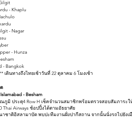
ilgit
ardu - Khaplu
Machulo
kardu
lgit - Nagar
ssu
yber
opper - Hunza
 Besham
d - Bangkok
* เดินทางถึงไทยเช้าวันที่ 22 ตุลาคม 6 โมงเช้า
ยด
 Islamabad - Besham
รณภูมิ ประตุ4 Row H เช็คจำนวนสมาชิกพร้อมตรวจสอบสัมภาระให้ค
0 Thai Airways ช้อปปิ้งได้ตามอัธยาศัย
าชาติอิสลามาบัด พบปะทีมงานฝั่งปากีสถาน จากนั้นนั่งรถไปยังเมื