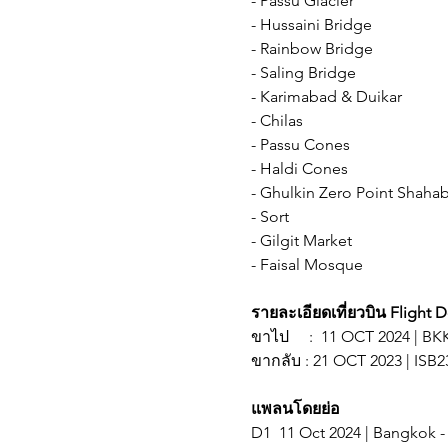
- Passu Glacier
- Hussaini Bridge
- Rainbow Bridge
- Saling Bridge
- Karimabad & Duikar
- Chilas
- Passu Cones
- Haldi Cones
- Ghulkin Zero Point Shaha
- Sort
- Gilgit Market
- Faisal Mosque
รายละเอียดเที่ยวบิน Flight D
ขาไป : 11 OCT 2024 | BKK19
ขากลับ : 21 OCT 2023 | ISB23
แพลนโดยย่อ
D1 11 Oct 2024 | Bangkok -