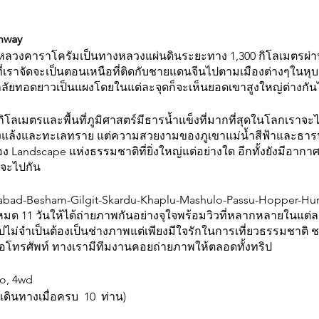
ghway
หลวงคาราโครัมเป็นทางหลวงแผ่นดินระยะทาง 1,300 กิโลเมตรผ่าน
ที่เราจัดจะเป็นตอนเหนือที่ติดกับชายแดนจีนไปตามเมืองต่างๆในหุบเข
าลัยทอดยาวเป็นแผงโดยในแต่ละจุดก็จะเห็นยอดเขาสูงใหญ่ต่างกันไป
กิโลเมตรและพื้นที่ภูมิศาสตร์มีธารน้ำแข็งที่มากที่สุดในโลกเราจะไ
ห้งแล้งและทะเลทราย แต่ความสวยงามของภูเขาแม่น้ำสีฟ้าและธารน้
 Landscape แห่งธรรมชาติที่ยิ่งใหญ่แต่อย่างใด อีกทั้งยังมีอาก
าจะไปกัน
slamabad-Besham-Gilgit-Skardu-Khaplu-Mashulo-Passu-Hopper-H
หมด 11 วันให้ได้ถ่ายภาพกันอย่างจุใจพร้อมวิวที่หลากหลายในแต่ล
ิปไม่จำเป็นต้องเป็นช่างภาพแต่เพียงมีใจรักในการเที่ยวธรรมชาต
รือโทรศัพท์ ทางเรามีทีมงานคอยถ่ายภาพให้ตลอดทั้งทริป
to, 4wd
กเดินทางเมื่อครบ 10 ท่าน)