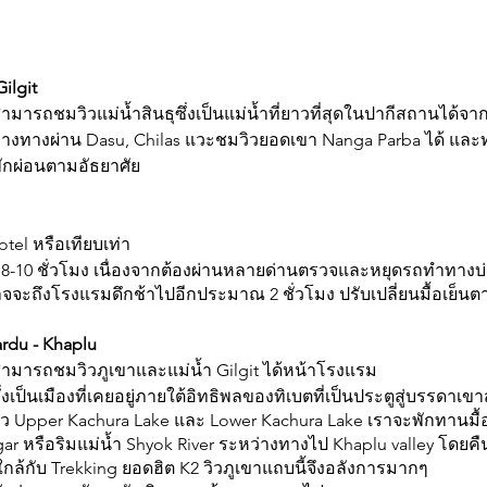
ilgit
สามารถชมวิวแม่น้ำสินธุซึ่งเป็นแม่น้ำที่ยาวที่สุดในปากีสถานได้
ะหว่างทางผ่าน Dasu, Chilas แวะชมวิวยอดเขา Nanga Parba ได้ และ
พักผ่อนตามอัธยาศัย
tel หรือเทียบเท่า
m 8-10 ชั่วโมง เนื่องจากต้องผ่านหลายด่านตรวจและหยุดรถทำทางบ่
จะถึงโรงแรมดึกช้าไปอีกประมาณ 2 ชั่วโมง ปรับเปลี่ยนมื้อเย็
ardu - Khaplu
 สามารถชมวิวภูเขาและแม่น้ำ Gilgit ได้หน้าโรงแรม
ึ่งเป็นเมืองที่เคยอยู่ภายใต้อิทธิพลของทิเบตที่เป็นประตูสู่บรรดาเ
 Upper Kachura Lake และ Lower Kachura Lake เราจะพักทานมื้อเที่
ar หรือริมแม่น้ำ Shyok River ระหว่างทางไป Khaplu valley โดยคืน
กล้กับ Trekking ยอดฮิต K2 วิวภูเขาแถบนี้จึงอลังการมากๆ