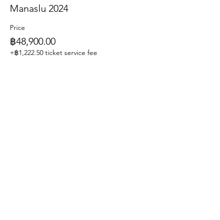
Manaslu 2024
Price
฿48,900.00
+฿1,222.50 ticket service fee
Share this event
BIG BUDDY TRAVEL CO., LTD.
Travel License no. 21/01247
Email:
info@bigbuddytravel.com
,
WhatsApp/Phone number:
+66 97 919 6989