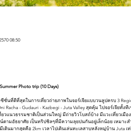
 2570 08:50
 Summer Photo trip (10 Days)
ฮซีซั่นที่ดีที่สุดในการเที่ยวถ่ายภาพในจอร์เจียแบบวนลูปครบ 3 Regio
Oni Racha - Gudauri - Kazbegi - Juta Valley สุดคุ้ม ไปจอร์เจียทั้ง
่ยวแนวธรรมชาติเป็นส่วนใหญ่ มีถ่ายวิวโบสถ์บ้าง มีแวะเที่ยวเมืองตั
น์ตามอัธยาศัย เป็นทริปชิลๆที่มีความลุยปนกันอยู่เล็กน้อย เหมาะ
ึงมีเดินมากสุดคือ 2km เวลาไปเดินเล่นทะเลสาบหลังหมู่บ้าน Juta เท่