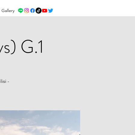
Gallery
s) G.1
isi -
i