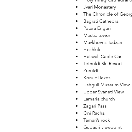
Jvari Monastery
The Chronicle of Geor
Bagrati Cathedral
Patara Enguri
Mestia tower
Mavkhovris Tadzari
Heshkili
Hatsvali Cable Car 
Tetnuldi Ski Resort
Zuruldi
Koruldi lakes
Ushguli Museum View
Upper Svaneti View
Lamaria church
Zagari Pass
Oni Racha
Tamari’s rock
Gudauri viewpoint 