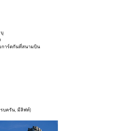
บุ
ง
มการ์ดกันที่สนามบิน 
บครัน, มีลิฟท์)