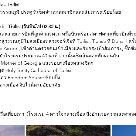
 - Tbilisi
ุวรรณภูมิ ประตู 9 เช็คจำนวนสมาชิกและสัมภาระเรียบร้อย
 - Tbilisi (วันบินไป 02.30 น.)
และสายการบินที่ลูกค้าสะดวก หรือบินพร้อมสตาฟตามเที่ยวบินที่ระ
กสุวรรณภูมิไปลงเมืองหลวงจอร์เจียที่ Tbilisi, Transti ที่ Doha 1 ครั้
lsi Airport, เข้าด่านตรวจคนเข้าเมืองและรับกระเป๋าสัมภาระ, ซื้อซิ
ังโรงแรมประมาณ 40 นาที จากนั้นเช็คอินและพักผ่อนกัน
่ยว Mother of Georgia และรอบๆเมืองหลวงชิลๆ
ุด Holy Trinity Cathedral of Tbilisi
แถว Freedom Square ช้อปปิ้ง
างเมือง จิบไวน์ตามอัธยาศัย
l หรือเทียบเท่า  (โรงแรม 4 ดาวใจกลางเมือง สิ่งอำนวยความสะดวกคร