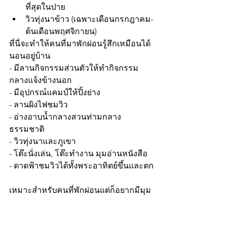
ที่สุดในปาย
วิวทุ่งนาข้าว (เฉพาะเดือนกรกฎาคม-
ต้นเดือนพฤศจิกายน)
ที่นี่จะทำให้คนที่มาพักผ่อนรู้สึกเหมือนได้
นอนอยู่บ้าน 
- มีลานกิจกรรมส่วนตัวให้ทำกิจกรรม
กลางแจ้งข้างนอก 
- มีอุปกรณ์แคมป์ให้ปิ้งย่าง
- ลานผิงไฟชมวิว
- อ่างอาบน้ำกลางสวนท่ามกลาง
ธรรมชาติ
- วิวทุ่งนาและภูเขา
- โต๊ะนั่งเล่น, โต๊ะทำงาน มุมอ่านหนังสือ
- ดาดฟ้าชมวิวได้ทั้งพระอาทิตย์ขึ้นและตก
เหมาะสำหรับคนที่พักผ่อนแต่ก็อยากมีมุม
ให้ทำงานไปด้วย เพราะเรามี Internet ให้
พร้อมเสร็จสรรพ
หากใครอยากทำครัวสามารถใส่ keylock 