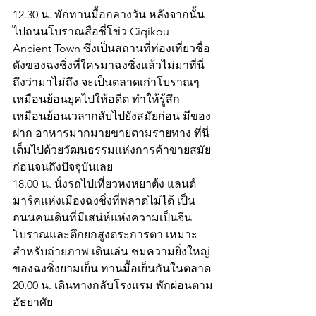
12.30 น. พักทานมื้อกลางวัน หลังจากนั้น
ไปถนนโบราณสือชี่โข่ว Ciqikou 
Ancient Town ซึ่งเป็นสถานที่ท่องเที่ยวชื่อ
ดังของฉงชิ่งที่ใครมาฉงชิ่งแล้วไม่มาที่นี่
ถึงว่ามาไม่ถึง จะเป็นตลาดเก่าโบราณๆ
เหมือนย้อนยุคไปให้อดีต ทำให้รู้สึก
เหมือนย้อนเวลากลับไปยังสมัยก่อน มีของ
ฝาก อาหารมากมายขายตามรายทาง ที่นี่
เต็มไปด้วยวัฒนธรรมแห่งการค้าขายสมัย
ก่อนจนถึงปัจจุบันเลย
18.00 น. นั่งรถไปเที่ยวหงหยาต้ง แลนด์
มาร์คแห่งเมืองฉงชิ่งที่พลาดไม่ได้ เป็น
ถนนคนเดินที่มีเสน่ห์แห่งความเป็นจีน
โบราณและตึกยกสูงตระการตา เหมาะ
สำหรับถ่ายภาพ เดินเล่น ชมความยิ่งใหญ่
ของฉงชิ่งยามเย็น ทานมื้อเย็นกันในตลาด
20.00 น. เดินทางกลับโรงแรม พักผ่อนตาม
อัธยาศัย