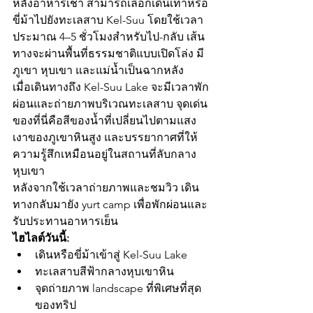
หลังอาหารเช้า สามารถเลือกเดินเท้าหรือ
ขี่ม้าไปยังทะเลสาบ Kel-Suu โดยใช้เวลา
ประมาณ 4–5 ชั่วโมงสำหรับไป-กลับ เส้น
ทางจะผ่านพื้นที่ธรรมชาติแบบเปิดโล่ง มี
ภูเขา หุบเขา และแม่น้ำเป็นฉากหลัง
เมื่อเดินทางถึง Kel-Suu Lake จะมีเวลาพัก
ผ่อนและถ่ายภาพบริเวณทะเลสาบ จุดเด่น
ของที่นี่คือสีของน้ำที่เปลี่ยนไปตามแสง 
เงาของภูเขาหินสูง และบรรยากาศที่ให้
ความรู้สึกเหมือนอยู่ในสถานที่ลับกลาง
หุบเขา
หลังจากใช้เวลาถ่ายภาพและชมวิว เดิน
ทางกลับมายัง yurt camp เพื่อพักผ่อนและ
รับประทานอาหารเย็น
ไฮไลต์วันนี้:
เดินหรือขี่ม้าเข้าสู่ Kel-Suu Lake
ทะเลสาบสีฟ้ากลางหุบเขาหิน
จุดถ่ายภาพ landscape ที่พิเศษที่สุด
ของทริป