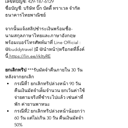
เลขที่บัญชี: 429-187-6129
ชื่อบัญชี: บริษัท บิ๊ก บัดดี้ ทราเวล จำกัด
ธนาคารไทยพาณิชย์
จากนั้นแจ้งสลิปชำระเงินพร้อมชื่อ-
นามสกุลภาษาไทยและภาษาอังกฤษ 
พร้อมเบอร์โทรศัพท์มาที่ Line Official : 
@buddytravel (มี @นำหน้า)หรือกดที่ลิ้งค์
นี้
https://lin.ee/rkItyRE
ยกเลิกทริป 
***รับมัดจำคืนภายใน 30 วัน
หลังจากยกเลิก
กรณีที่1 ยกเลิกทริปล่วงหน้า 90 วัน 
คืนเงินมัดจำเต็มจำนวน ยกเว้นค่าใช้
จ่ายตามจริงที่ชำระไปแล้ว เช่นค่าที่
พัก ค่ายานพาหนะ
กรณีที่2 ยกเลิกทริปล่วงหน้าน้อยกว่า 
60 วัน แต่ไม่เกิน 30 วัน คืนเงินมัดจำ 
50%