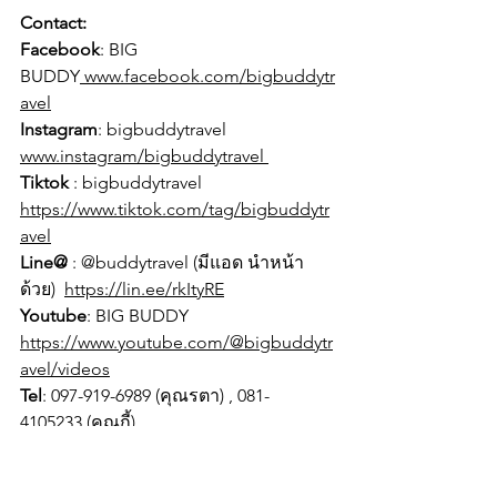
Contact:
Facebook
: BIG 
BUDDY
www.facebook.com/bigbuddytr
avel
Instagram
: bigbuddytravel  
www.instagram/bigbuddytravel 
Tiktok
 : bigbuddytravel  
https://www.tiktok.com/tag/bigbuddytr
avel
Line@
 : @buddytravel (มีแอด นำหน้า
ด้วย)  
https://lin.ee/rkItyRE
Youtube
: BIG BUDDY  
https://www.youtube.com/@bigbuddytr
avel/videos
Tel
: 097-919-6989 (คุณรตา) , 081-
4105233 (คุณกี้)
////////////////////////////////สี