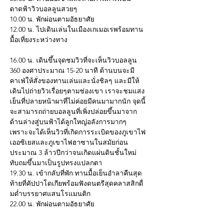
ดาดฟ้าวิวบอลลูนสวยๆ
10.00 น. พักผ่อนตามอัธยาศัย
12.00 น. ไปเดินเล่นในเมืองเกเมอเรพร้อมทาน
มื้อเที่ยงระหว่างทาง
16.00 น. เดินขึ้นจุดชมวิวที่จะเห็นวิวบอลลูน 
360 องศาประมาณ 15-20 นาที ด้านบนจะมี
คาเฟ่ให้สั่งของทานเล่นและนั่งชิลๆ และมีให้
เดินไปถ่ายวิวเรื่อยๆตามช่องเขา เราจะชมแสง
เย็นที่ปลายหน้าผาที่ไม่ค่อยมีคนมามากนัก จุดนี้
จะสามารถถ่ายบอลลูนที่เพิ่งปล่อยขึ้นมาจาก
ด้านล่างสู่บนฟ้าได้ลูกใหญ่อลังการมากๆ 
เพราะจะได้เห็นวิวที่เกิดการระเบิดของภูเขาไฟ
เออซิเยสและภูเขาไฟฮาซานในสมัยก่อน
ประมาณ 3 ล้าวปีกว่าจนเกิดแผ่นดินชั้นใหม่
ทับถมขึ้นมาเป็นรูปทรงแปลกตา
19.30 น. เข้ากลับที่พัก ทานมื้อเย็นอำลาคืนสุด
ท้ายที่คัปปาโดเกียพร้อมฟังดนตรีสุดคลาสสิกดื่
มด่ำบรรยาศแสนโรแมนติก
22.00 น. พักผ่อนตามอัธยาศัย