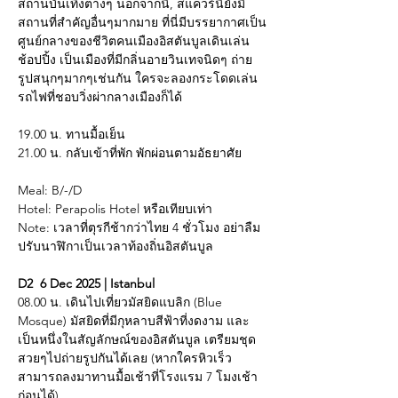
สถานบันเทิงต่างๆ นอกจากนี้, สแควร์นี้ยังมี
สถานที่สำคัญอื่นๆมากมาย ที่นี่มีบรรยากาศเป็น
ศูนย์กลางของชีวิตคนเมืองอิสตันบูลเดินเล่น 
ช้อปปิ้ง เป็นเมืองที่มีกลิ่นอายวินเทจนิดๆ ถ่าย
รูปสนุกๆมากๆเช่นกัน ใครจะลองกระโดดเล่น
รถไฟที่ชอบวิ่งผ่ากลางเมืองก็ได้
19.00 น. ทานมื้อเย็น 
21.00 น. กลับเข้าที่พัก พักผ่อนตามอัธยาศัย
Meal: B/-/D
Hotel: Perapolis Hotel หรือเทียบเท่า
Note: เวลาที่ตุรกีช้ากว่าไทย 4 ชั่วโมง อย่าลืม
ปรับนาฬิกาเป็นเวลาท้องถิ่นอิสตันบูล
D2  6 Dec 2025 | Istanbul
08.00 น. เดินไปเที่ยวมัสยิดแบลิก (Blue 
Mosque) มัสยิดที่มีกุหลาบสีฟ้าที่งดงาม และ
เป็นหนึ่งในสัญลักษณ์ของอิสตันบูล เตรียมชุด
สวยๆไปถ่ายรูปกันได้เลย (หากใครหิวเร็ว
สามารถลงมาทานมื้อเช้าที่โรงแรม 7 โมงเช้า
ก่อนได้)