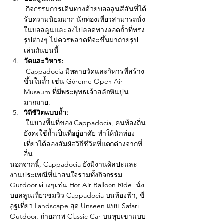
 กิจกรรมการเดินทางด้วยบอลลูนสีสันที่ได้
รับความนิยมมาก นักท่องเที่ยวสามารถนั่ง
ในบอลลูนและลงไปลอดทางลอดถ้ำที่ทรง
รูปต่างๆ ไม่ควรพลาดที่จะขึ้นมาถ่ายรูป
เล่นกันบนนี้
วัดและวิหาร:
 Cappadocia มีหลายวัดและวิหารที่สร้าง
ขึ้นในถ้ำ เช่น Göreme Open Air 
Museum ที่มีพระพุทธเจ้าสลักหินปูน
มากมาย.
วิถีชีวิตแบบถ้ำ:
 ในบางพื้นที่ของ Cappadocia, คนท้องถิ่น
ยังคงใช้ถ้ำเป็นที่อยู่อาศัย ทำให้นักท่อง
เที่ยวได้ลองสัมผัสวิถีชีวิตที่แตกต่างจากที่
อื่น
นอกจากนี้, Cappadocia ยังมีงานศิลปะและ
งานประเพณีที่น่าสนใจรวมทั้งกิจกรรม 
Outdoor ต่างๆเช่น Hot Air Balloon Ride  นั่ง
บอลลูนเที่ยวชมวิว Cappadocia บนท้องฟ้า, ขี่
อูฐเที่ยว Landscape สุด Unseen แบบ Safari 
Outdoor, ถ่ายภาพ Classic Car บนหุบเขาแบบ