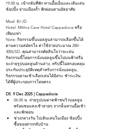
19.00 น. เข้ากลับที่พัก ทานมื้อเย็นและเดินเล่น 
ช้อปปิ้ง ย่านเมืองถ้ำ พักผ่อนตามอัธยาศัย
Meal: B/-/D
Hotel: Mithra Cave Hotel Cappadocia หรือ
เทียบเท่า
Note: กิจกรรมขึ้นบอลลูนสามารถเลือกขึ้นได้
ตามความสมัครใจ ค่าใช้จ่ายประมาณ 280-
300USD. คุณสามารถตัดสินใจว่าจะเล่น
กิจกรรมนี้โดยการนั่งบอลลูนขึ้นไปบนฟ้าหรือ
จะถ่ายรูปบอลลูนด้านล่าง, ทริปนี้ไม่ครอบคลุม
ประกันประอุบัติเหตุสำหรับการนั่งบอลลูน, 
กิจกรรมยามเช้าเลือกเล่นได้อิสระ ชำระเงิน
ได้ที่ผู้ประกอบการโดยตรง
D5  9 Dec 2025 | Cappadocia 
06.00 น  ถ่ายรูปบนดาดฟ้าชมวิวบอลลูน
พร้อมชมแสงเช้าสวยๆ จากนั้นทานมื้อเช้า
และพักผ่อน
ช่วงกลางวัน ไปเดินเล่นในเมือง ช้อปปิ้ง 
ซื้อของฝากกลับบ้าน