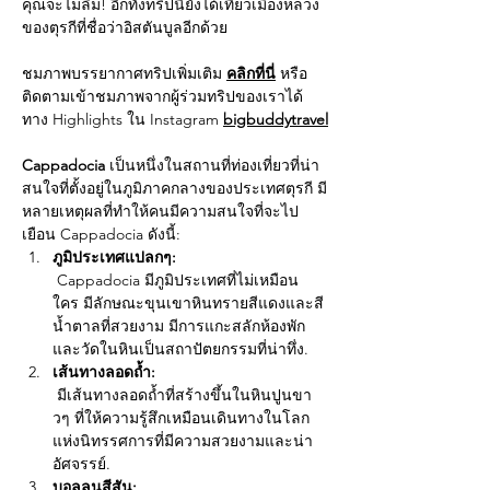
คุณจะไม่ลืม! อีกทั้งทริปนี้ยังได้เที่ยวเมืองหลวง
ของตุรกีที่ชื่อว่าอิสตันบูลอีกด้วย
ชมภาพบรรยากาศทริปเพิ่มเติม 
คลิกที่นี่
 หรือ
ติดตามเข้าชมภาพจากผู้ร่วมทริปของเราได้
ทาง Highlights ใน Instagram 
bigbuddytravel
Cappadocia
 เป็นหนึ่งในสถานที่ท่องเที่ยวที่น่า
สนใจที่ตั้งอยู่ในภูมิภาคกลางของประเทศตุรกี มี
หลายเหตุผลที่ทำให้คนมีความสนใจที่จะไป
เยือน Cappadocia ดังนี้:
ภูมิประเทศแปลกๆ:
 Cappadocia มีภูมิประเทศที่ไม่เหมือน
ใคร มีลักษณะขุนเขาหินทรายสีแดงและสี
น้ำตาลที่สวยงาม มีการแกะสลักห้องพัก
และวัดในหินเป็นสถาปัตยกรรมที่น่าทึ่ง.
เส้นทางลอดถ้ำ:
 มีเส้นทางลอดถ้ำที่สร้างขึ้นในหินปูนขา
วๆ ที่ให้ความรู้สึกเหมือนเดินทางในโลก
แห่งนิทรรศการที่มีความสวยงามและน่า
อัศจรรย์.
บอลลูนสีสัน: