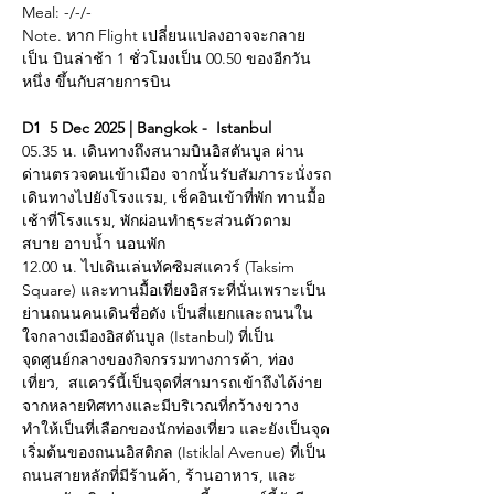
Meal: -/-/-
Note. หาก Flight เปลี่ยนแปลงอาจจะกลาย
เป็น บินล่าช้า 1 ชั่วโมงเป็น 00.50 ของอีกวัน
หนึ่ง ขึ้นกับสายการบิน
D1  5 Dec 2025 | Bangkok -  Istanbul 
05.35 น. เดินทางถึงสนามบินอิสตันบูล ผ่าน
ด่านตรวจคนเข้าเมือง จากนั้นรับสัมภาระนั่งรถ
เดินทางไปยังโรงแรม, เช็คอินเข้าที่พัก ทานมื้อ
เช้าที่โรงแรม, พักผ่อนทำธุระส่วนตัวตาม
สบาย อาบน้ำ นอนพัก 
12.00 น. ไปเดินเล่นทัคซิมสแควร์ (Taksim 
Square) และทานมื้อเที่ยงอิสระที่นั่นเพราะเป็น
ย่านถนนคนเดินชื่อดัง เป็นสี่แยกและถนนใน
ใจกลางเมืองอิสตันบูล (Istanbul) ที่เป็น
จุดศูนย์กลางของกิจกรรมทางการค้า, ท่อง
เที่ยว,  สแควร์นี้เป็นจุดที่สามารถเข้าถึงได้ง่าย
จากหลายทิศทางและมีบริเวณที่กว้างขวาง
ทำให้เป็นที่เลือกของนักท่องเที่ยว และยังเป็นจุด
เริ่มต้นของถนนอิสติกล (Istiklal Avenue) ที่เป็น
ถนนสายหลักที่มีร้านค้า, ร้านอาหาร, และ