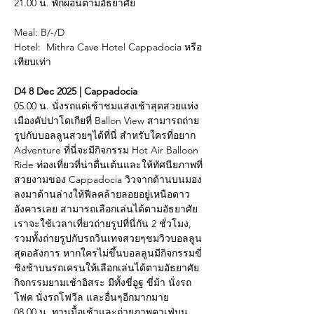
21.00 น. พักผ่อนตามอัธยาศัย
Meal: B/-/D
Hotel:  Mithra Cave Hotel Cappadocia หรือ
เทียบเท่า
D4 8 Dec 2025 | Cappadocia
05.00 น. นั่งรถแต่เช้าชมแสงเช้าสุดสวยแห่ง
เมืองคัปปาโดเกียที่ Ballon View สามารถถ่าย
รูปกับบอลลูนสวยๆได้ที่นี่ สำหรับใครที่อยาก 
Adventure ที่นี่จะมีกิจกรรม Hot Air Balloon 
Ride ท่องเที่ยวที่น่าตื่นเต้นและให้ทัศนียภาพที่
สวยงามของ Cappadocia วิวจากด้านบนมอง
ลงมาด้านล่างให้ฟีลคล้ายลอยอยู่เหนือดาว
อังคารเลย สามารถเลือกเล่นได้ตามอัธยาศัย 
เราจะใช้เวลาเที่ยวถ่ายรูปที่นี่กัน 2 ชั่วโมง, 
รวมทั้งถ่ายรูปกับรถวินเทจสวยๆชมวิวบอลลูน
สุดอลังการ หากใครไม่ขึ้นบอลลูนมีกิจกรรมขี่
ชิงช้าบนรถเครนให้เลือกเล่นได้ตามอัธยาศัย 
กิจกรรมยามเช้าอิสระ มีทั้งขี่อูฐ ขี่ม้า นั่งรถ
โฟค นั่งรถโฟวีล และอื่นๆอีกมากมาย
08.00 น. ทานมื้อเช้าและถ่ายภาพคาเฟ่บน