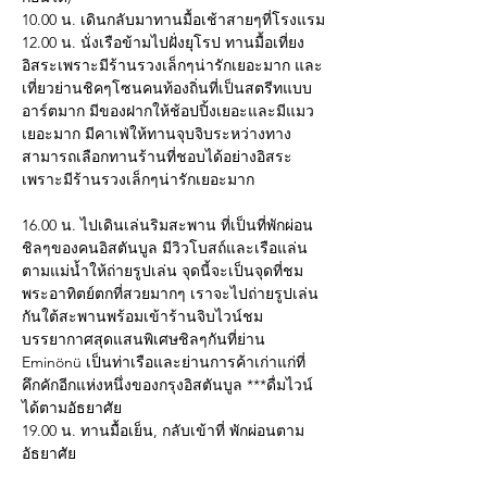
10.00 น. เดินกลับมาทานมื้อเช้าสายๆที่โรงแรม
12.00 น. นั่งเรือข้ามไปฝั่งยุโรป ทานมื้อเที่ยง
อิสระเพราะมีร้านรวงเล็กๆน่ารักเยอะมาก และ
เที่ยวย่านชิคๆโซนคนท้องถิ่นที่เป็นสตรีทแบบ
อาร์ตมาก มีของฝากให้ช้อปปิ้งเยอะและมีแมว
เยอะมาก มีคาเฟ่ให้ทานจุบจิบระหว่างทาง 
สามารถเลือกทานร้านที่ชอบได้อย่างอิสระ
เพราะมีร้านรวงเล็กๆน่ารักเยอะมาก
16.00 น. ไปเดินเล่นริมสะพาน ที่เป็นที่พักผ่อน
ชิลๆของคนอิสตันบูล มีวิวโบสถ์และเรือแล่น
ตามแม่น้ำให้ถ่ายรูปเล่น จุดนี้จะเป็นจุดที่ชม
พระอาทิตย์ตกที่สวยมากๆ เราจะไปถ่ายรูปเล่น
กันใต้สะพานพร้อมเข้าร้านจิบไวน์ชม
บรรยากาศสุดแสนพิเศษชิลๆกันที่ย่าน 
Eminönü เป็นท่าเรือและย่านการค้าเก่าแก่ที่
คึกคักอีกแห่งหนึ่งของกรุงอิสตันบูล ***ดื่มไวน์
ได้ตามอัธยาศัย
19.00 น. ทานมื้อเย็น, กลับเข้าที่ พักผ่อนตาม
อัธยาศัย