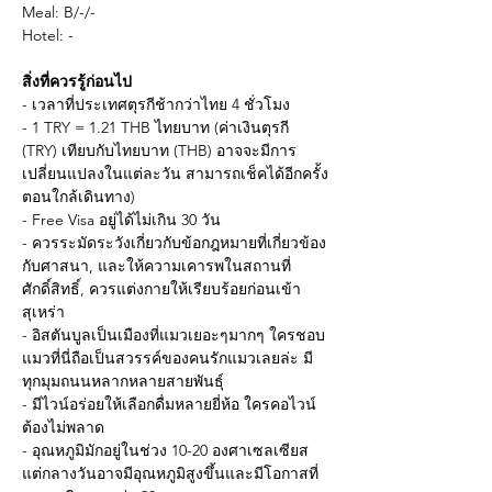
Meal: B/-/-
Hotel: - 
สิ่งที่ควรรู้ก่อนไป
- เวลาที่ประเทศตุรกีช้ากว่าไทย 4 ชั่วโมง
- 1 TRY = 1.21 THB ไทยบาท (ค่าเงินตุรกี 
(TRY) เทียบกับไทยบาท (THB) อาจจะมีการ
เปลี่ยนแปลงในแต่ละวัน สามารถเช็คได้อีกครั้ง
ตอนใกล้เดินทาง)
- Free Visa อยู่ได้ไม่เกิน 30 วัน
- ควรระมัดระวังเกี่ยวกับข้อกฎหมายที่เกี่ยวข้อง
กับศาสนา, และให้ความเคารพในสถานที่
ศักดิ์สิทธิ์, ควรแต่งกายให้เรียบร้อยก่อนเข้า
สุเหร่า
- อิสตันบูลเป็นเมืองที่แมวเยอะๆมากๆ ใครชอบ
แมวที่นี่ถือเป็นสวรรค์ของคนรักแมวเลยล่ะ มี
ทุกมุมถนนหลากหลายสายพันธุ์
- มีไวน์อร่อยให้เลือกดื่มหลายยี่ห้อ ใครคอไวน์
ต้องไม่พลาด
- อุณหภูมิมักอยู่ในช่วง 10-20 องศาเซลเซียส 
แต่กลางวันอาจมีอุณหภูมิสูงขึ้นและมีโอกาสที่