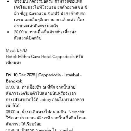
ช่วงเย็น กิจกรรมอิสระ สามารถซื้อแพ็ค
เก็จโดยตรงไปที่โรงแรม ยกตัวอย่างเช่น ขี่
ม้า ขี่อูฐ นั่งรถแวน ขี่เอทีวี นั่งชิงช้ากับรถ
เครน และอื่นๆอีกมากมาย แล้วแต่ว่าใคร
อยากจะเล่นกิจกรรมอะไร
20.00 น. ทานมื้อเย็นด้วยกัน เลี้ยงส่ง
สังสรรค์ปิดทริป
Meal: B/-/D
Hotel: Mithra Cave Hotel Cappadocia หรือ
เทียบเท่า
D6  10 Dec 2025 | Cappadocia - Istanbul - 
Bangkok
07.00 น. ทานมื้อเช้า ณ ที่พัก จากนั้นเก็บ
สัมภาระเตรียมตัวไปสนามบินหรือจะเอา
กระเป๋ามาฝากไว้ที่ Lobby ก่อนไปทานอาหาร
เช้าก็ได้
08.00 น. นั่งรถเดินทางไปสนามบิน  Nevsehir 
ใช้เวลาประมาณ 40 นาที จากนั้นเช็คอินโหลด
สัมภาระให้เรียบร้อย
10.40 น. บินจาก Nevsehir ไป Istanbul 